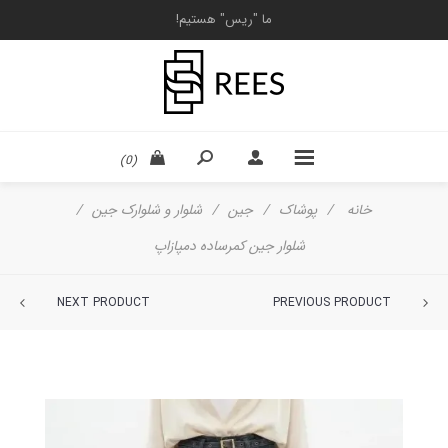
ما "ریس" هستیم!
(0)
خانه
/
پوشاک
/
جین
/
شلوار و شلوارک جین
/
شلوار جین کمرساده دمپازاپ
NEXT PRODUCT
PREVIOUS PRODUCT