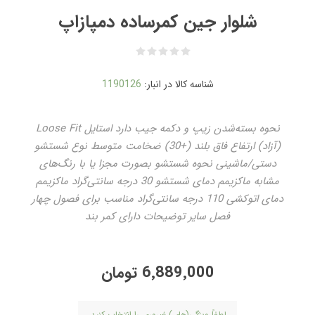
شلوار جین کمرساده دمپازاپ
شناسه کالا در انبار:
1190126
نحوه بسته‌شدن زیپ و دکمه جیب دارد استایل Loose Fit
(آزاد) ارتفاع فاق بلند (+30) ضخامت متوسط نوع شستشو
دستی/ماشینی نحوه شستشو بصورت مجزا یا با رنگ‌های
مشابه ماکزیمم دمای شستشو 30 درجه سانتی‌گراد ماکزیمم
دمای اتوکشی 110 درجه سانتی‌گراد مناسب برای فصول چهار
فصل سایر توضیحات دارای کمر بند
6٬889٬000 تومان
لطفاً ویژگی(های) ضروری را انتخاب کنید.