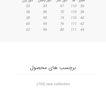
سایز
قد
دور کمر
دور باسن
دور ران
55
83
67
110
36
56
86
70
110
38
58
90
74
110
40
60
94
76
111
42
62
96
80
111
44
برچسب های محصول
(105)
new collection