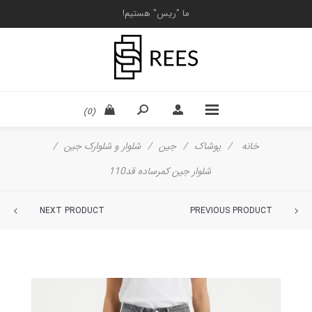
ما "ریس" هستیم!
(0)
خانه
/
پوشاک
/
جین
/
شلوار و شلوارک جین
/
شلوار جین کمرساده قد110
NEXT PRODUCT
PREVIOUS PRODUCT