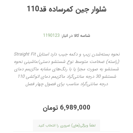
شلوار جین کمرساده قد110
شناسه کالا در انبار:
1190123
نحوه بسته‌شدن زیپ و دکمه جیب دارد استایل Straight Fit
(راسته) ضخامت متوسط نوع شستشو دستی/ماشینی نحوه
شستشو به صورت مجزا یا با رنگ‌های مشابه ماکزیمم دمای
شستشو 30 درجه سانتی‌گراد ماکزیمم دمای اتوکشی 110
درجه سانتی‌گراد مناسب برای فصول چهار فصل
6٬989٬000 تومان
لطفاً ویژگی(های) ضروری را انتخاب کنید.