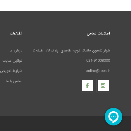
اطلاعات تماس
اطلاعات
بلوار نلسون ماندلا، کوچه طاهری، پلاک 78، طبقه 2
درباره ما
021-91008000
قوانین سایت
online@rees.ir
شرایط تعویض 
تماس با ما