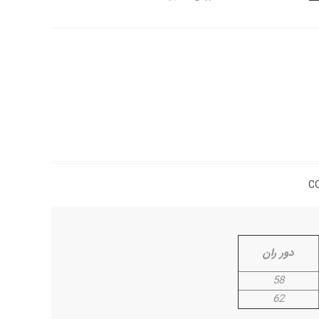
C
دور ران
58
62