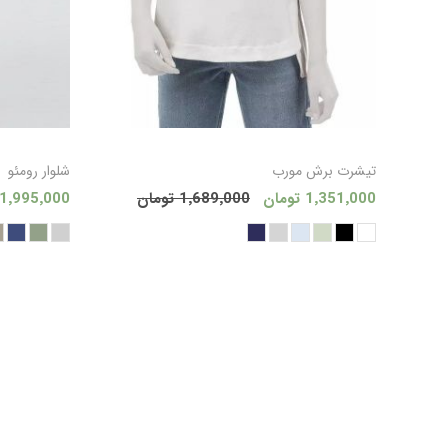
افزودن به سبد
تیشرت برش مورب
شلوار رومئو
1٬351٬000 تومان
1٬689٬000 تومان
1٬995٬000 تومان
خرید