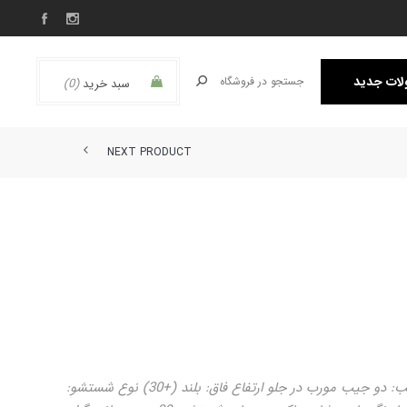
ات جدید
سبد خرید
(0)
NEXT PRODUCT
جنس پارچه: لایسیک نحوه بسته‌شدن :دکمه جیب: دو جیب مورب در جلو ارتفاع فاق: بلند (+30) نوع شستشو: