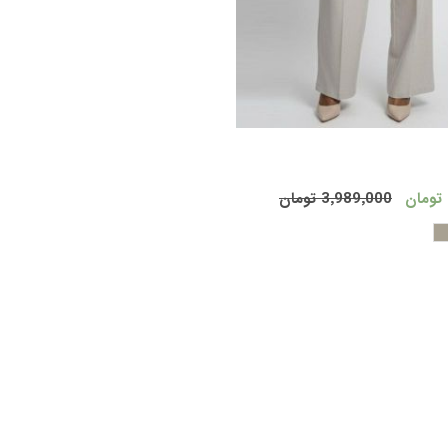
افزودن به سبد
3٬989٬000 تومان
خرید