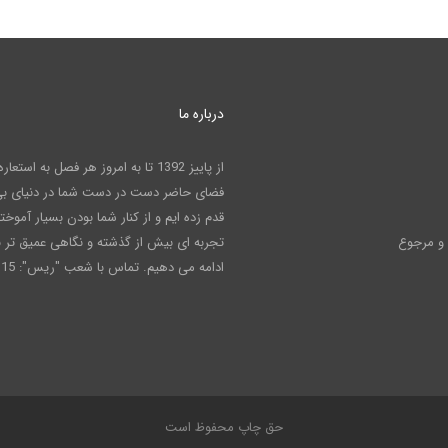
درباره ما
از پاییز 1392 تا به امروز هر فصل به است
فضای حاضر دست در دست شما در دنیای بی 
قدم زده ایم و از کنار شما بودن بسیار آموخته 
و مرجوع
تجربه ای بیش از گذشته و نگاهی عمیق تر ب
ادامه می دهیم. تماس با شعب "ریس": 02191001115
حق چاپ محفوظ است