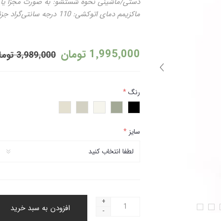
ماکزیمم دمای اتوکشی: 110 درجه سانتی‌گراد جزئیات مدل: پشت کمرکشی، دمپا پاکتی و غیر قابل برگردان
1٬995٬000 تومان
3٬989٬000 تومان
رنگ
*
سایز
*
+
افزودن به سبد خرید
-