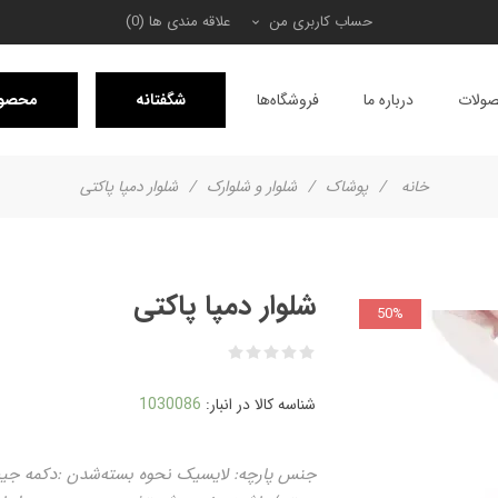
حساب کاربری من
علاقه مندی ها
(0)
ولات
درباره ما
فروشگاه‌ها
شگفتانه
محصول
خانه
/
پوشاک
/
شلوار و شلوارک
/
شلوار دمپا پاکتی
شلوار دمپا پاکتی
50%
شناسه کالا در انبار:
1030086