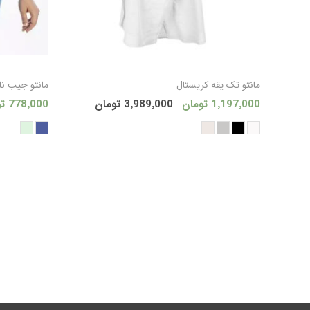
افزودن به سبد
مانتو تک یقه کریستال
مانتو جيب نا
1٬197٬000 تومان
3٬989٬000 تومان
778٬000 تومان
خرید