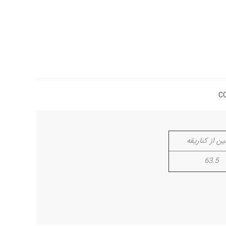
C
ن از کناریقه
63.5