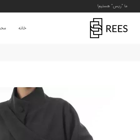
ما "ریس" هستیم!
خانه
محص