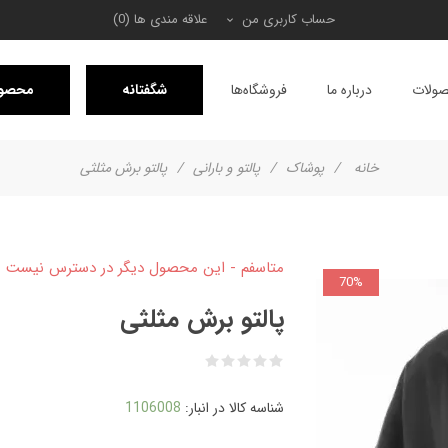
حساب کاربری من
علاقه مندی ها
(0)
ولات
درباره ما
فروشگاه‌ها
شگفتانه
محصول
خانه
/
پوشاک
/
پالتو و بارانی
/
پالتو برش مثلثی
متاسفم - این محصول دیگر در دسترس نیست
70%
پالتو برش مثلثی
شناسه کالا در انبار:
1106008