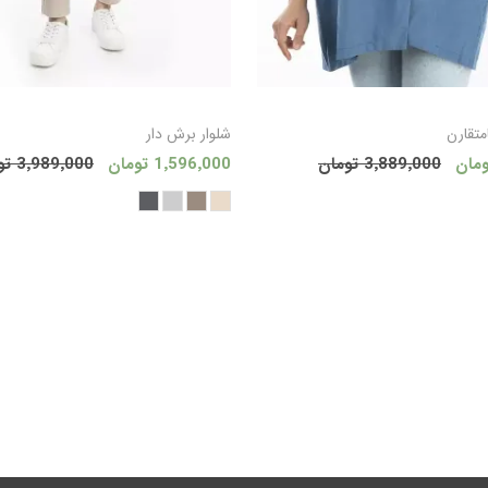
افزودن به سبد
افزودن
متقارن
شلوار برش دار
3٬889٬000 تومان
1٬596٬000 تومان
3٬989٬000 تومان
خرید
خر