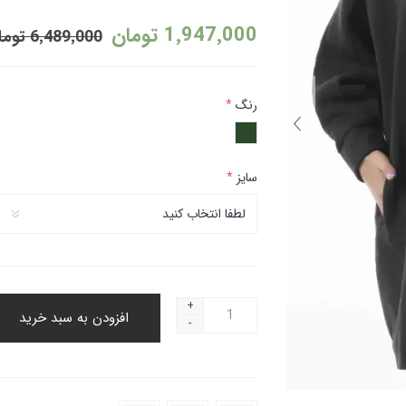
1٬947٬000 تومان
6٬489٬000 تومان
رنگ
*
سایز
*
+
افزودن به سبد خرید
-