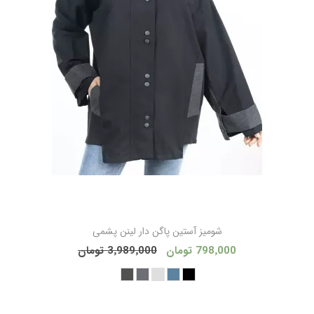
شوميز آستين پاگن دار لينن پشمی
798٬000 تومان
3٬989٬000 تومان