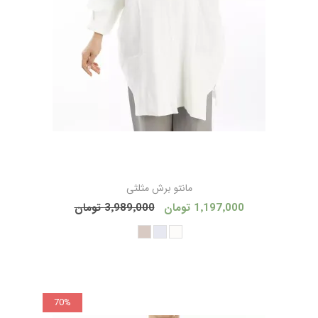
مانتو برش مثلثی
1٬197٬000 تومان
3٬989٬000 تومان
70%