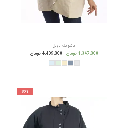
مانتو يقه دوبل
1٬347٬000 تومان
4٬489٬000 تومان
80%