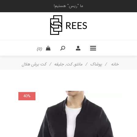
ما "ریس" هستیم!
(0)
خانه
/
پوشاک
/
مانتو, کت, جلیقه
/
کت برش هلال
40%