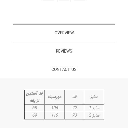
OVERVIEW
REVIEWS
CONTACT US
قد آستین
سایز
قد
دورسینه
از یقه
سایز 1
72
106
68
سایز 2
73
110
69