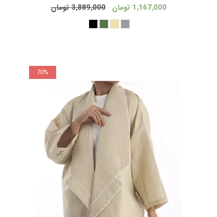
1٬167٬000 تومان
3٬889٬000 تومان
70%