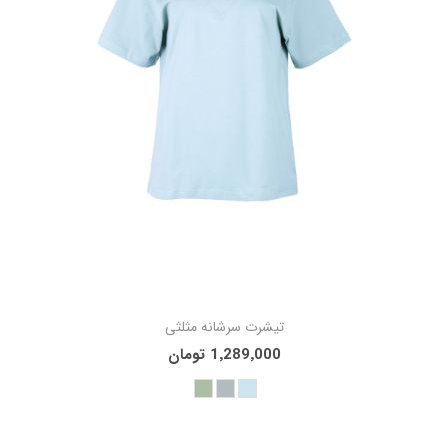
تیشرت سرشانه مثلثی
1٬289٬000 تومان