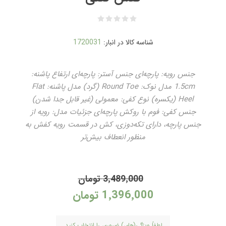
شناسه کالا در انبار:
1720031
جنس رویه: پارچه‌ای جنس آستر: پارچه‌ای ارتفاع پاشنه:
1.5cm مدل نوک: Round Toe (گرد) مدل پاشنه: Flat
Heel (یکسره) نوع کفی: معمولی (غیر قابل جدا شدن)
جنس کفی: فوم با روکش پارچه‌ای جزئیات مدل: رویه از
جنس پارچه، دارای تکه‌دوزی، کش در قسمت رویه کفش به
منظور انعطاف بیش‌تر
3٬489٬000 تومان
1٬396٬000 تومان
لطفاً ویژگی(های) ضروری را انتخاب کنید.