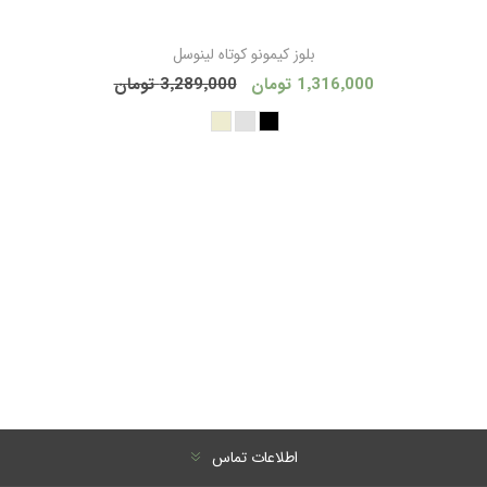
بلوز کیمونو کوتاه لینوسل
1٬316٬000 تومان
3٬289٬000 تومان
اطلاعات تماس