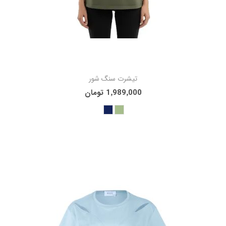
تیشرت سنگ شور
1٬989٬000 تومان