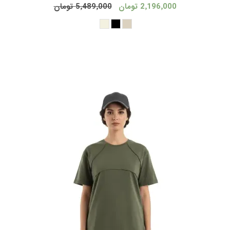
2٬196٬000 تومان
5٬489٬000 تومان